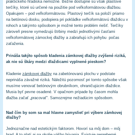
praktického hľadiska nemožné. Bežne dostupné sú však plastové
terčíky, ktoré sú určené na použitie pod veľkoformátovou dlažbou.
Opakujem – pod veľkoformátovou. Plastový terčík sa položí priamo
na betónovú dosku, podopiera pri pokládke veľkoformátovú dlaždicu v
rohoch a takýmto spôsobom je možné tento problém riešiť. Terčíky
zároveň presne vymedzujú štrbiny medzi jednotlivými časťami
veľkoformátovej zámockej dlažby a zabraňujú ich pohybu počas
zaťaženia.
Prináša takýto spôsob kladenia zámkovej dlažby zvýšené riziká,
ak nie sú škáry medzi dlaždicami vyplnené pieskom?
Kladenie
zámkovej dlažby
na zabetónovanú plochu v podstate
neprináša závažné riziká. Náležitú pozornosť pri tomto spôsobe však
musíme venovať betónovým obrubníkom, ohraničujúcim dlaždice.
Musia byť pevne osadené. V opačnom prípade by časom mohla
dlažba začať „pracovať“. Samozrejme nežiadúcim spôsobom.
Nad čím by som sa mal hlavne zamyslieť pri výbere zámkovej
dlažby?
Jednoznačne nad estetickým faktorom. Hovorí sa môj dom – môj
hrad. A to platí aj na okolie vášho bývania. Existuje nepreberné