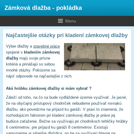
Zámková dlažba - pokládka
Menu
Najčastejšie otázky pri kladení zámkovej dlažby
Výber dlažby a
stavebné práce
spojené s
kladením zámkovej
dlažby
majú svoje prísne
kritériá a prinášajú so sebou
mnohé otázky. Pokúsime sa
nájsť odpovede na najčastejšie z nich.
Akú hrúbku zámkovej dlažby si mám vybrať ?
Záleží od toho, na čo sa bude vydláždené územie využívať. Je jasné,
že na obyčajný prístupový chodníček nebudeme používať rovnakú
dlažbu, ako povedzme na príjazd ku garáži. V praxi to znamená, že
rozhodujúcim faktorom pri kladení zámkovej dlažby je práve jej
budúce zaťaženie. Bežne sa využívajú pri chodníkoch tehličky hrúbky
6 centimetrov, pre príjazd ku garáži 8 centimetrov. Existujú
samozrejme aj silnejšie dlaždice, no tie sa využívajú hlavne na