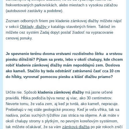
frekventovaných parkoviskách, alebo miestach s vysokou
záťažou
(autobusové zastávky a podobne).
Zoznam odborných firiem pre kladenie zámkovej dlažby môžete nájsť
v sekcii
Obklady, dlažby
v katalógu stavebných firiem. Taktiež im
môžete cez systém Zadaj dopyt poslať žiadosť na vypracovanie
cenovej ponuky.
Je spevnenie terénu dvoma vrstvami rozdielneho štrku a vrstvou
piesku dôležité? Pýtam sa preto, lebo v okolí chalupy, kde chcem
robiť kladenie zámkovej dlažby mám nepoddajnú zem. Doslova
ako kameň. Stačilo by teda odstrániť zatrávnenú časť cca 10 cm
do hĺbky, vyrovnať pomocou piesku a klásť dlažbu priamo?
Určite nie. Spôsob
kladenia zámkovej dlažby
má jasne určené
pravidlá. Hĺbka podložia býva neraz aj viac, ako 30 centimetrov.
Neverte tomu, že vaša zem, aj keď je tvrdá, ako kameň, nepracuje.
Prebiehajú v nej stále geologické procesy. Keď je veľa vlhka, tak sa
nadúva, počas suchých týždňov zas stráca na objeme. A ak máte v
okolí chalupy stromy s plytkým, no pevným koreňovým systémom,
tak môžete očakávať, že sa vám
zámková dlažba
po pár rokoch zničí