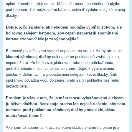
úplne. Zoberte si taký smrek. Má silné korene, no všetky sú plytko
pod terénom. Tak môžu veľmi ľahko zapríčiniť vydutie celej zámkovej
dlažby.
Dobre. A čo sa stane, ak nebudem podlažie vypĺňať štrkom, ale
ho rovno zalejem betónom, aby cezeň neprerazili spomínané
korene stromov? Nie je to výhodnejšie?
Betónové podlažie vám vytvorí nepriepustnú vrstvu. Ak by ste aj pri
kladení zámkovej dlažby
dali na betón podkladovú vrstvu piesku,
nepomôže to. Po betónovej platni vám totiž bude odtekať voda,
pretože nebude môcť vsiaknuť do zeme. Dôjde k vyplavovaniu
piesku, k deformácií a prepadávaniu celej zámkovej dlažby. Štrk
spoľahlivo odvádza vodu do zeme, preto sa pri pokládke bez neho
nezaobídete.
Problém je však v tom, že ja mám terasu vybetónovanú a chcem
ju oživiť dlažbou. Neexistuje predsa len nejaké riešenie, aby som
nemusel pred pokládkou zámkovej dlažby prácne zbíjačkou
odstraňovať betón?
Ako som už spomínal, klásť zámkovú dlažbu priamo na betón je z